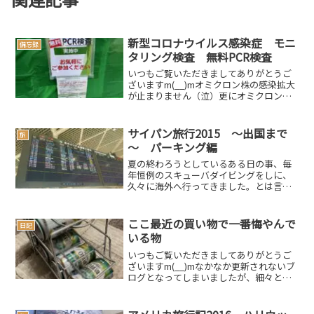
新型コロナウイルス感染症 モニ
備忘録
タリング検査 無料PCR検査
いつもご覧いただきましてありがとうご
ざいますm(__)mオミクロン株の感染拡大
が止まりません（泣）更にオミクロン株
（「BA.1」）が変異を重ね亜種
「BA.2（ステルスオミクロン）」に変異
しているそうです。世界的には「第６波
サイパン旅行2015 ～出国まで
旅
では終わらない」と...
～ パーキング編
夏の終わろうとしているある日の事、毎
年恒例のスキューバダイビングをしに、
久々に海外へ行ってきました。とは言っ
ても、近場のサイパンですが…私たち夫
婦は何を隠そう、実はダイバーなのです
年一リゾートダイバーですが…一年でも
ここ最近の買い物で一番悔やんで
日記
間を空けてしまったら辞め...
いる物
いつもご覧いただきましてありがとうご
ざいますm(__)mなかなか更新されないブ
ログとなってしまいましたが、細々とで
も頑張っていこうと思います。さて、先
月はあんじゅ＆しぇりの誕生日という事
で、お友達と軽井沢にお誕生日旅行に行