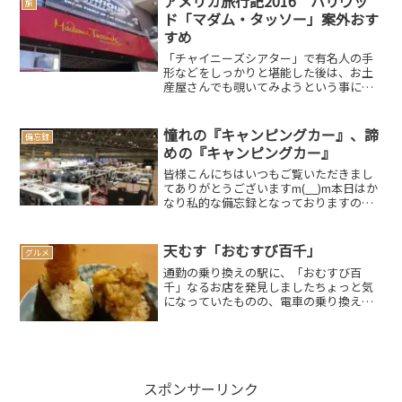
アメリカ旅行記2016 ハリウッ
旅
ってきました。まぁ...
ド「マダム・タッソー」案外おす
すめ
「チャイニーズシアター」で有名人の手
形などをしっかりと堪能した後は、お土
産屋さんでも覗いてみようという事にな
り、ブラブラしようとしていたら、チャ
イニーズシアターのすぐ傍に、有名人が
集うあのスポットがありましたよ前回の
憧れの『キャンピングカー』、諦
備忘録
記事こちらは『マダム・タ...
めの『キャンピングカー』
皆様こんにちはいつもご覧いただきまし
てありがとうございますm(__)m本日はか
なり私的な備忘録となっておりますの
で、興味のない方はスルーの方向で宜し
くお願いしますスポンサードリンク
(adsbygoogle = window.adsbygoo...
天むす「おむすび百千」
グルメ
通勤の乗り換えの駅に、「おむすび百
千」なるお店を発見しましたちょっと気
になっていたものの、電車の乗り換えと
なると急いでしまう習性があり、いつも
は素通りしてしまうのですが、何となく
余裕があったのか買ってみました。えび
天むす（280円）、いか天...
スポンサーリンク