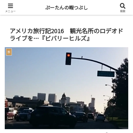
共働き二人暮らしを楽しもう
ぷーたんの暇つぶし
メニュー
検索
アメリカ旅行記2016 観光名所のロデオド
ライブを…『ビバリーヒルズ』
旅