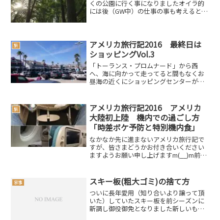
くの公園に行く事になりましたオイラ的
には後（GW中）の仕事の事も考えると、
マッタリゆっくりしたかったのですが、
愛犬あんじゅ＆しぇりの散歩もかねてと
いう事で重い腰を上げる事に…スポンサ
ードリンク(adsb...
アメリカ旅行記2016 最終日は
旅
ショッピングVol.3
「トーランス・プロムナード」から西
へ、海に向かって走ってると間もなくお
昼海の近くにショッピングセンターがあ
ったので、ちょっと寄ってみます前回の
記事「レドンド・ショアーズ・ショッピ
ング・センター」こちらのショッピング
アメリカ旅行記2016 アメリカ
旅
センターはさほど大きくはな...
大陸初上陸 機内での過ごし方
「時差ボケ予防と特別機内食」
なかなか先に進まないアメリカ旅行記で
すが、皆さまどうかお付き合いください
ますようお願い申し上げますm(__)m前回
の記事はこちらさて無事に飛行機に搭乗
した一行…。身の回りを自分仕様に整え
て、フライトの準備です今回、初のマイ
スキー板(粗大ゴミ)の捨て方
家事
ナス17時間という...
ついに長年愛用（知り合いより譲って頂
いた）していたスキー板を前シーズンに
新調し御役御免となりました新しいもの
は気持ちが良いものですが、今までお世