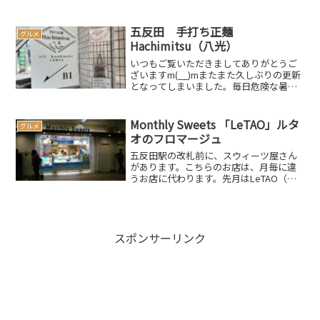
話になってきたものを処分するのは忍び
ない…とずっと躊躇していましたが、な
んせ我が家は狭いというこ...
五反田 手打ち正麺
グルメ
Hachimitsu（八光）
いつもご覧いただきましてありがとうご
ざいますm(__)mまたまた久しぶりの更新
となってしまいました。毎日危険な暑さ
が続いていますので、皆さんも本当にお
気を付けください。先日、お昼に暑い中
ふらふらとランチを求めてさまよってい
Monthly Sweets 「LeTAO」ルタ
グルメ
ると、イタリアンレ...
オのフロマージュ
五反田駅の改札前に、スウィーツ屋さん
があります。こちらのお店は、月毎に違
うお店に代わります。先月はLeTAO（小
樽洋菓子舗ルタオ）さんでした。先月は
個人的に何かとイベントがあり、その度
に買って帰ろうと思いつつも買えずにい
たのですが、最後の最...
スポンサーリンク