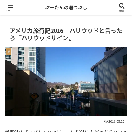
共働き二人暮らしを楽しもう
ぷーたんの暇つぶし
メニュー
検索
アメリカ旅行記2016 ハリウッドと言った
ら『ハリウッドサイン』
旅
2016.05.25
予定外の『マダム・タッソー』に以外にもどっぷりハマっ