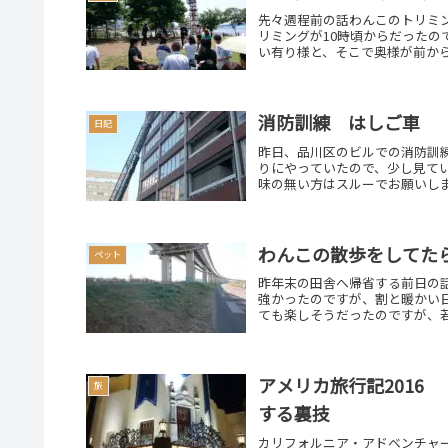
先々週程前の話わんこのトリミ
リミングが10時頃からだったの
い有り様と、そこで奥様が前から
消防訓練 はしご車
日記
昨日、品川区のビルでの消防訓
りにやっていたので、少し見て
味の無い方はスルーでお願いしま
わんこの散歩をしてた
ペット
昨年末の田舎へ帰省する前日の
強かったのですが、割と暖かい
ても楽しそうだったのですが、若
アメリカ旅行記2016
旅
する裏技
カリフォルニア・アドベンチャ