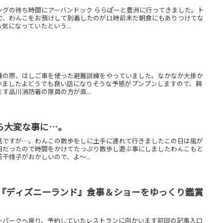
ングの待ち時間にアーバンドック ららぽーと豊洲に行ってきました。ト
で、わんこをお預けして到着したのが11時前未だ朝食にもありつけてな
気になっていたという...
練の際、はしご車を使った避難訓練をやっていました。なかなか大掛か
いましたよどうでも良い話になりそうな予感がプンプンしますので、興
す品川消防署の隊員の方が直...
ら大変な事に…。
話ですが…。わんこの散歩をしに土手に連れて行きましたこの日は風が
日だったので時間をかけてたっぷり散歩し遊ぶ事にしましたわんこもと
干様子がおかしいので、よ～...
 『ディズニーランド』食事＆ショーをゆっくり鑑賞
ーパークへ戻り、予約していたレストランに向かいます前回の記事入口