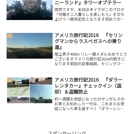
ニーランド』タワーオブテラー
突然ですが、本日はオイラがこのブログ
『共働き二人暮らしを楽しもう』を立ち
上げて一周年記念となります初めてのブ
ログはこちら皆様におかれましては、拙
いブログをお読み頂きまして誠にありが
とうございますm(__)m長いようで短かっ
アメリカ旅行記2016 『セリン
旅
た一年でしたが、こ...
グマンからラスベガスへの帰り
道』
陸上男子400m リレー銀メダルおめでとう
ございますアメリカ旅行記2016の続きに
なります前回の記事結局、セリングマン
では『ルート66・ギフトショップ』での
みのお買い物となってしまいましたが、
大満足の一行でした後はラスベガスに帰
アメリカ旅行記2016 『ダラー
旅
るだけですで...
レンタカー』チェックイン（返
却）＆盗難防止
約一週間お世話になったロサンゼルスの
お家とお別れした一行は、これまたお世
話になった車を返すべく『ダラーレンタ
カー』へと向かいます前回の記事ロサン
ゼルス空港から10分ほどの場所にある
『ダラーレンタカー』返却口の案内板に
従って進んで行くと、途中...
スポンサーリンク