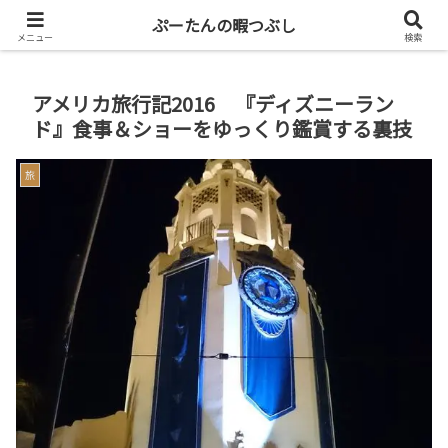
共働き二人暮らしを楽しもう
ぷーたんの暇つぶし
メニュー
検索
アメリカ旅行記2016 『ディズニーラン
ド』食事＆ショーをゆっくり鑑賞する裏技
旅