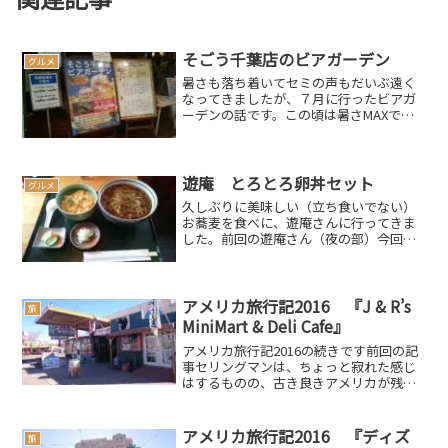
そごう千葉店のビアガーデン
グルメ
暑さも落ち着いてセミの声もだいぶ遠く
なってきましたが、７月に行ったビアガ
ーデンの話です。この頃は暑さMAXで、
何はなくとも「生ビール」という時期で
した。そんな頃、友達がビアガーデンに
行こうぜ！というので快諾そごう千葉店
でステーキ盛り合わせと...
遊庵 とろとろ卵丼セット
グルメ
久しぶりに美味しい（立ち食いでない）
お蕎麦を食べに、遊庵さんに行ってきま
した。前回の遊庵さん（夜の部）今回は
お昼という事で、ランチメニューの中か
らチョイスかけ（大）＋とろとろ玉子丼
（950円（大は＋100円））寒くなってき
たので温かい蕎麦に...
アメリカ旅行記2016 『J & R’s
旅
MiniMart & Deli Cafe』
アメリカ旅行記2016の続きです前回の記
事セリングマンは、ちょっと寂れた感じ
はするものの、古き良きアメリカが残る
小さな町並みは趣があります『エンジェ
ル＆ビルマのルート66・ギフトショッ
プ』の隣のお店もギフトショップになっ
アメリカ旅行記2016 『ディズ
旅
ています『J & R...