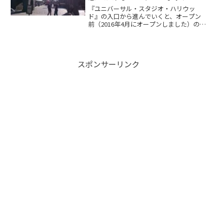
vol.1
『ユニバーサル・スタジオ・ハリウッ
ド』の入口から進んでいくと、オープン
前（2016年4月にオープンしました）のハ
リー・ポッターのエリアがありました前
回の記事よーく見ると、何だか既にオー
プンしている様な…？そのエリアの前で
は、入っていいのか悪...
スポンサーリンク