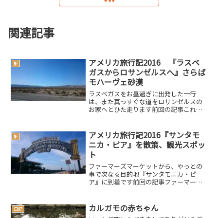
関連記事
アメリカ旅行記2016 『ラスベ
旅
ガスからロサンゼルスへ』さらば
モハーヴェ砂漠
ラスベガスをお昼過ぎに出発した一行
は、また真っすぐな道をロサンゼルスの
お家へとひた走ります前回の記事これぐ
らい運転すると、流石に左ハンドル・右
車線走行も慣れてきます車線変更の時
に、ワイパーの動く頻度はだいぶ少なく
アメリカ旅行記2016『サンタモ
旅
なりますロサンゼルスから来た...
ニカ・ピア』を散策、観光スポッ
ト
ファーマーズマーケットから、やっとの
事で次なる目的地『サンタモニカ・ピ
ア』に到着です前回の記事ファーマーズ
マーケットをやっていたアリゾナアベニ
ューからは3ブロック、約600ｍくらいの
距離でした。桟橋まで行くには、このわ
カルガモの赤ちゃん
日記
りと急で長い橋を渡って...