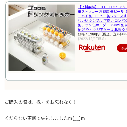
【送料無料】コロコロドリンク
缶ストッカー 冷蔵庫 缶ビール 
ーハイ 缶コーヒー 缶ジュース 
わいい シンプル 可愛い コンパ
缶ラック 缶ホルダー 350ml 缶収
納 冷やす クリアケース 北欧 
価格：1980円（税込、送料無料
(2022/12/17時点)
楽
ご購入の際は、採寸をお忘れなく！
くだらない更新で失礼しましたm(__)m