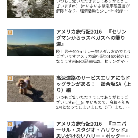
いつもご覧いただきましてありがとうご
ざいますm(__)mいよいよ緊急事態宣言が
解除となり、経済活動も少しづつ始まっ
てきていますが、第２波、第３波という
のも懸念されますそんな事も頭に入れつ
つ日々行動していきたいと思いますさて
先日、あんしぇりを...
アメリカ旅行記2016 『セリン
旅
グマンからラスベガスへの帰り
道』
陸上男子400m リレー銀メダルおめでとう
ございますアメリカ旅行記2016の続きに
なります前回の記事結局、セリングマン
では『ルート66・ギフトショップ』での
みのお買い物となってしまいましたが、
大満足の一行でした後はラスベガスに帰
高速道路のサービスエリアにもド
旅
るだけですで...
ッグランがある！ 談合坂SA（上
り）編
いつもご覧いただきましてありがとうご
ざいますm(__)m早いもので、令和４年も
2月となってしまいました（汗）また、ブ
ログの更新ペースが驚くほど遅いという
事実…、頑張って更新していきたいと思
います。先日、お友達のところに遊びに
アメリカ旅行記2016 『ユニバ
旅
行った時の帰り道...
ーサル・スタジオ・ハリウッド』
思いがけないハリー・ポッター