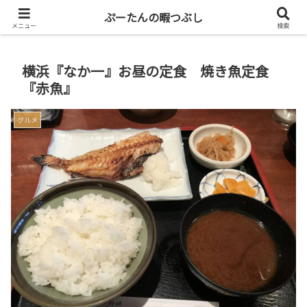
共働き二人暮らしを楽しもう
ぷーたんの暇つぶし
メニュー
検索
横浜『なか一』お昼の定食 焼き魚定食
『赤魚』
グルメ