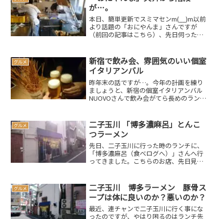
が…。
本日、簡単更新でスミマセンm(__)m以前
より話題の「おにやんま」さんですが
（前回の記事はこちら）、先日伺った時
に、何故か天井から階段が下りてきまし
たそして、スタッフの方が登って行っ
て、階段を上げて…何かの合図で、また
新宿で飲み会、雰囲気のいい個室
グルメ
階段を下ろしてスタッフ...
イタリアンバル
昨年末の話ですが…。今年の計画を練り
ましょうと、新宿の個室イタリアンバル
NUOVOさんで飲み会がてら長めのランチ
に行ってきました。こちら、新宿駅から
歌舞伎町交差点をドン・キホーテ側に靖
国通りを渡り、新宿区役所方面に歩いて
二子玉川 「博多濃麻呂」とんこ
グルメ
すぐの角のビルにあ...
つラーメン
先日、二子玉川に行った時のランチに、
「博多濃麻呂（食べログへ）」さんへ行
ってきました。こちらのお店、先日見た
時には10人ぐらいの行列ができていたの
ですが、この日はほぼ待つ事無く入店出
来ました。このお店、土地柄か子供連れ
二子玉川 博多ラーメン 豚骨ス
グルメ
の家族なども多いようで...
ープは体に良いのか？悪いのか？
最近、連チャンで二子玉川に行く事にな
ったのですが、やはり困るのはランチ先