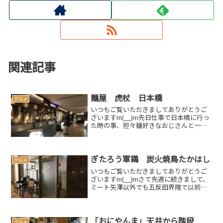
関連記事
麺屋 虎杖 日本橋
グルメ
いつもご覧いただきましてありがとうご
ざいますm(__)m先日仕事で日本橋に行っ
た時の事、担々麺好きなおじさんと一緒
だったものでお昼に「担々麺でも食べよ
う」という事になり、辛いのが苦手なオ
イラですが断り切れず…東京建物日本橋
ビルB1Fにありま...
ぎたろう軍鶏 炭火焼鳥たかはし
グルメ
いつもご覧いただきましてありがとうご
ざいますm(__)mさて先週に続きまして、
ミート矢澤以外でも五反田界隈で以前か
ら気になっていたお店が数軒あるのです
が、折角なのでこの機会に行ってみる事
にしました今回はその中でも前回同様上
位の気になる★のつ...
「おにやんま」天井から階段
グルメ