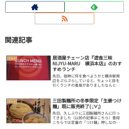
関連記事
居酒屋チェーン店『遊食三昧
グルメ
NIJYU-MARU 横浜本店』のおす
すめランチ
先日、昼時に何を食べようかと横浜駅周
辺をぷらぷらしていると、ちょっと目を
引くランチの看板がありましたなんとそ
のお店は、居酒屋チェーン店の『遊食三
昧 NIJYU-MARU 横浜本店』さんあまり
ランチ＝居酒屋チェーン店とは結びつか
三田製麺所の冬季限定「生姜つけ
グルメ
なかったオイラ...
麺」既に販売終了( ;∀;)
先日、久しぶりに三田製麺所さんに行っ
てきました（以前の記事はこちら）普段
こちらでは定番の「つけ麺」押しなので
すが、ちょっと浮気をしてみましたよ店