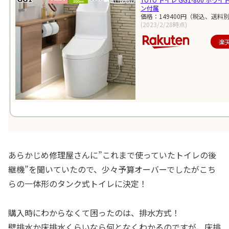
ン付属
価格：149400円（税込、送料別
(2023/2/28時点)
楽
あらかじめ修理屋さんに”これまで使っていたトイレの後
継機”を聞いていたので、少々予算オーバーでしたがこち
らの一体形のタンク式トイレに決定！
購入時にわからなくて困ったのは、排水方式！
壁排水か床排水くらいなら何となくわかるのですが、床排