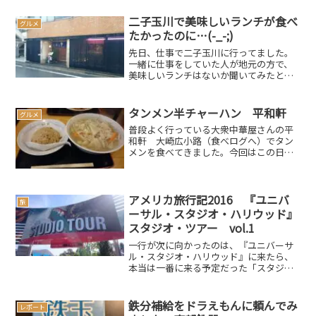
員さんに即されて座ったカウンターの上
には、「生姜つけ麺」の文字が…。急に
二子玉川で美味しいランチが食べ
グルメ
目に入って来たのと寒かっ...
たかったのに…(-_-;)
先日、仕事で二子玉川に行ってました。
一緒に仕事をしていた人が地元の方で、
美味しいランチはないか聞いてみたとこ
ろ、すし屋の中川 玉川店さんのランチは
価値があるよ！というので、行ってみる
事に…。こちらのお店のランチは限定２
タンメン半チャーハン 平和軒
グルメ
０食という事なので、か...
普段よく行っている大衆中華屋さんの平
和軒 大崎広小路（食べログへ）でタン
メンを食べてきました。今回はこの日の
サービスランチの、タンメン＆半チャー
ハン定食を注文しましたよ。（前回の記
事）はい！ドン！ほどなく出てきまし
た。味の方は前回も紹介した...
アメリカ旅行記2016 『ユニバ
旅
ーサル・スタジオ・ハリウッド』
スタジオ・ツアー vol.1
一行が次に向かったのは、『ユニバーサ
ル・スタジオ・ハリウッド』に来たら、
本当は一番に来る予定だった「スタジ
オ・ツアー」いい意味で期待を裏切られ
た「ハリー・ポッター」に思わず大興奮
して、思いっきり時間を費やしてしまっ
鉄分補給をドラえもんに頼んでみ
レポート
た一行ですが、ここからは巻...