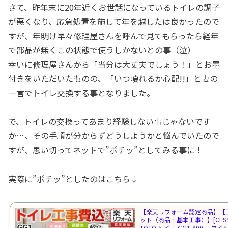
さて、昨年末に20年近くお世話になっているトイレの調子
が悪くなり、応急処置を施して年を越したは良かったので
すが、年明け早々修理屋さんを呼んで見てもらったら経年
で部品が無くこの状態で使うしかないとの事（泣）
幸いに修理屋さんから「当分は大丈夫でしょう！」とお墨
付きをいただいたものの、「いつ壊れるか心配!!」と妻の
一言でトイレ交換する事となりました。
で、トイレの交換ってあまり経験しない事じゃないです
か…、その手順が分からずどうしようかと悩んでいたので
すが、思い切ってネットで”ポチッ”としてみる事に！
実際に”ポチッ”としたのはこちら↓
【楽天リフォーム認定商品】【
ット（商品＋基本工事）】[CES93
TOTO トイレ GG1-800 ホワ