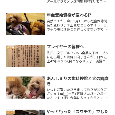
ター見守りカメラ遠隔監視PTZリモコン
双方向音声通信暗視機能付きベビーカメ
ラ 出産祝いプレゼント ペット見守り老人
看護日本語取扱説明書取得 二年間品質保
年金受給資格が変わる⁉
特集
証...
突然ですが、今日8月1日から社会保障制
度が変わります正直なところオイラ、こ
の手の事にはあまり詳しくはないのです
が、ちょっと気になったので書き留めて
みますなので詳しくは所定の窓口などで
ご確認くださいm(_ _)mスポンサードリン
ク(adsby...
プレイヤーの皆様へ
備忘録
先日、女子ゴルフのAIG全英女子オープン
に初出場した渋野日向子さんが、日本史
上42年ぶり2人目となるメジャー優勝とい
う快挙を達成して明るい話題となってい
ますねそんな中、本日の内容はタイミン
グの良く（悪く？）超くだらないネタと
なっておりますの...
あんしぇりの歯科検診と犬の歯磨
ペット
き
いつもご覧いただきましてありがとうご
ざいますm(__)m月1更新ブロガーのぷー
たんです（汗）今年に入ってからという
もの、何となく嫌な予感はしていたので
すが、出費が増えております。嫌な予感
というのは、ここ数年お友達から”穴八幡
やっと行った「スワチカ」でした
グルメ
宮の一陽来復御守...