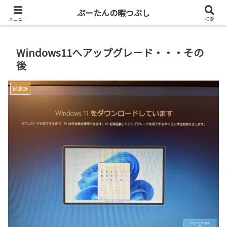
共働き二人暮らしを楽しもう
ぷーたんの暇つぶし
メニュー
検索
Windows11へアップグレード・・・その
後
備忘録