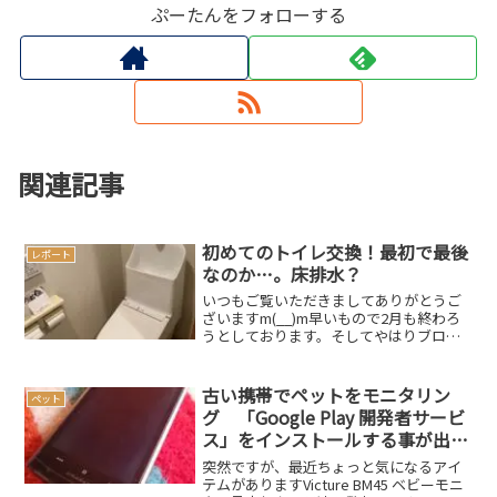
ぷーたんをフォローする
関連記事
初めてのトイレ交換！最初で最後
レポート
なのか…。床排水？
いつもご覧いただきましてありがとうご
ざいますm(__)m早いもので2月も終わろ
うとしております。そしてやはりブログ
の更新が滞っておりますm(__)mさて、昨
年末に20年近くお世話になっているトイ
レの調子が悪くなり、応急処置を施して
古い携帯でペットをモニタリン
ペット
年を越した...
グ 「Google Play 開発者サービ
ス」をインストールする事が出来
ました
突然ですが、最近ちょっと気になるアイ
テムがありますVicture BM45 ベビーモニ