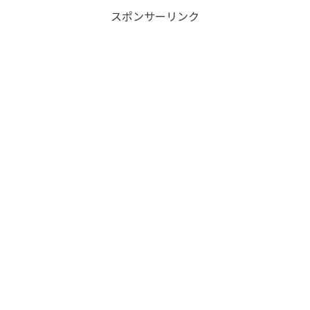
バン アーチデューク』シェ...
スポンサーリンク