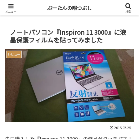
共働き二人暮らしを楽しもう
ぷーたんの暇つぶし
メニュー
検索
ノートパソコン『Inspiron 11 3000』に液
晶保護フィルムを貼ってみました
レビュー
2015.07.25
先日購入した『Inspiron 11 3000』の液晶がタッチパネル