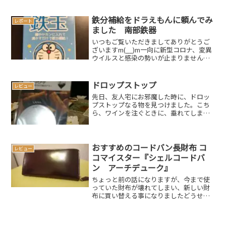
噛んだりするので、よく濯いだりペット
専用の洗剤を使ったりと気を使いますよ
ねそんな時、お友達のK氏にいい物を教え
鉄分補給をドラえもんに頼んでみ
レポート
てもらいましたスポンサ...
ました 南部鉄器
いつもご覧いただきましてありがとうご
ざいますm(__)m一向に新型コロナ、変異
ウイルスと感染の勢いが止まりませんね
みなさんも引き続きお気を付けください
さて、昨年の健康診断で貧血と診断され
た妻…大きな自覚症状はないとはいうも
ドロップストップ
レビュー
のの、ちょっと心配...
先日、友人宅にお邪魔した時に、ドロッ
プストップなる物を見つけました。こち
ら、ワインを注ぐときに、垂れてしまう
雫をカット出来ます。白ワインならば未
だしも、赤ワインをテーブルクロスなど
に垂らしてしまうと、シミになってしま
い大変ですよね。ワインラ...
おすすめのコードバン長財布 コ
レビュー
コマイスター『シェルコードバ
ン アーチデューク』
ちょっと前の話になりますが、今まで使
っていた財布が壊れてしまい、新しい財
布に買い替える事になりましたどうせな
らちょっと良いものが欲しいなぁと思
い、色々と探し回った結果…スポンサー
ドリンクココマイスター『シェルコード