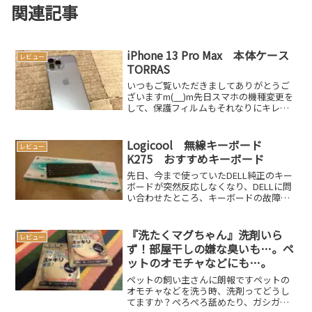
関連記事
iPhone 13 Pro Max 本体ケース
レビュー
TORRAS
いつもご覧いただきましてありがとうご
ざいますm(__)m先日スマホの機種変更を
して、保護フィルムもそれなりにキレイ
に貼れました。そして今回は、本体ケー
スは着けずに使おうと決めていたのです
が、何といっても「iPhone 13 Pro
Logicool 無線キーボード
レビュー
Max」...
K275 おすすめキーボード
先日、今まで使っていたDELL純正のキー
ボードが突然反応しなくなり、DELLに問
い合わせたところ、キーボードの故障と
判明修理するのも時間や手間、金銭的に
も馬鹿らしいと思ったので新調する事に
しましたスポンサードリンク
『洗たくマグちゃん』洗剤いら
レビュー
(adsbygoogle ...
ず！部屋干しの嫌な臭いも…。ペ
ットのオモチャなどにも…。
ペットの飼い主さんに朗報ですペットの
オモチャなどを洗う時、洗剤ってどうし
てますか？ぺろぺろ舐めたり、ガシガシ