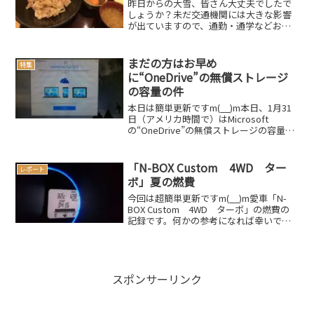
昨日からの大雪、皆さん大丈夫でしたで
しょうか？未だ交通機関には大きな影響
が出ていますので、通勤・通学などお気
を付けくださいませさてここ数ヶ月、近
所の美味しい定食屋さん が無くなってか
らというもの、何処かに美味しい定食屋
まだの方はお早め
特集
さんがないものかと探し...
に“OneDrive”の無償ストレージ
の容量の件
本日は簡単更新ですm(__)m本日、1月31
日（アメリカ時間で）はMicrosoft
の“OneDrive”の無償ストレージの容量保
護の申し込み最終日です。正直言ってオ
イラも今日知りましたが、“OneDrive”を
お使いになっている方は要注意...
「N-BOX Custom 4WD ター
レポート
ボ」夏の燃費
今回は超簡単更新ですm(__)m愛車「N-
BOX Custom 4WD ターボ」の燃費の
記録です。何かの参考になれば幸いで
す。今回は夏季使用の為、エアコンをオ
ートで常時24℃に設定していました。わ
りとエコ運転を心がけていましたが、結
果はやは...
スポンサーリンク