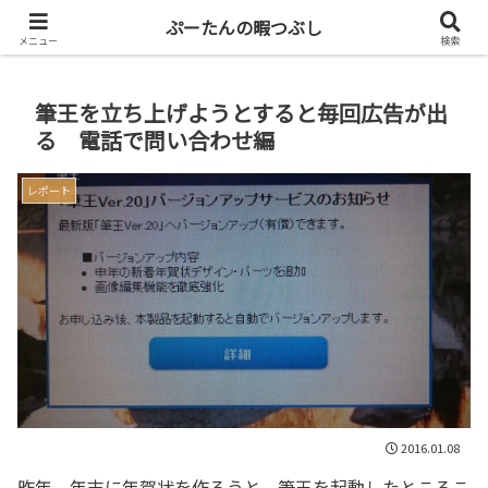
共働き二人暮らしを楽しもう
ぷーたんの暇つぶし
メニュー
検索
筆王を立ち上げようとすると毎回広告が出
る 電話で問い合わせ編
レポート
2016.01.08
昨年、年末に年賀状を作ろうと、筆王を起動したところこ