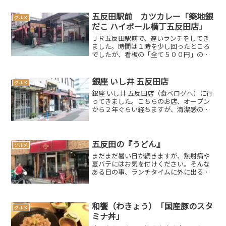
五反田駅前 カツカレー「築地銀
グルメ
だこ ハイボール横丁五反田店」
ＪＲ五反田駅前で、遅いランチをしてき
ました。時間は１時を少し回ったところ
でしたが、看板の「全て５００円」の文
字に惹かれて入ったのが、築地銀だこ ハ
イボール横丁五反田店さんなぜか空いて
たので、スムーズに入れましたよオイラ
銀座 いし井 五反田店
グルメ
実を言うと、カレーライ...
銀座 いし井 五反田店（食べログへ）に行
ってきました。こちらのお店、オープン
から２年ぐらい経ちますが、清潔感のあ
るキレイなお店でした。普段は混んでい
るのですが、時間をズラせばこんな感じ
です。店先の自動発券機でチケットを買
い、店内へ…。席はカ...
五反田の『うどん』
グルメ
まだまだ暑い日が続きますが、熱射病や
夏バテにはお気を付けください。そんな
ある日の事、ランチタイムに外に出るの
も億劫に感じられる中…暑い時には熱い
ものを…。という言葉に習い（そんな言
葉あったかな？）、久しぶりに「うど
ん」さんに行ってきましたス...
和饗（わきょう）「国産豚のスタ
グルメ
ミナ丼」