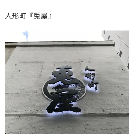
人形町『兎屋』