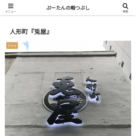
共働き二人暮らしを楽しもう
ぷーたんの暇つぶし
メニュー
検索
人形町『兎屋』
グルメ