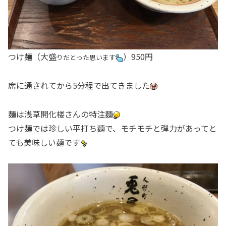
つけ麺（大盛
）950円
りだとった思います
席に通されてから5分程で出てきました
麺は浅草開化楼さんの特注麺
つけ麺では珍しい平打ち麺で、モチモチと弾力があってと
ても美味しい麺です