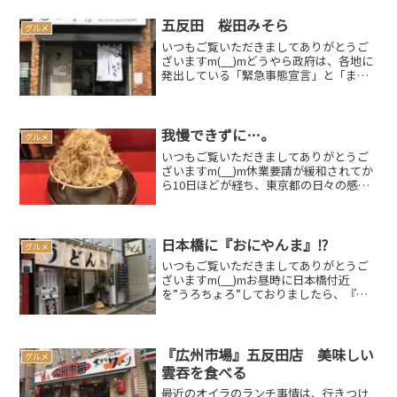
五反田 桜田みそら
グルメ
いつもご覧いただきましてありがとうご
ざいますm(__)mどうやら政府は、各地に
発出している「緊急事態宣言」と「まん
延防止等重点措置」を今月いっぱいで解
除する方向で調整しているようです。実
際に解除となれば経済活動は活発になる
反面、ブレイクスル...
我慢できずに…。
グルメ
いつもご覧いただきましてありがとうご
ざいますm(__)m休業要請が緩和されてか
ら10日ほどが経ち、東京都の日々の感染
者数も二桁と心配に感じる水準となって
おります先日は早くも「東京アラート」
が発動されましたが、今一つどういうも
のなのか「ピン」...
日本橋に『おにやんま』⁉
グルメ
いつもご覧いただきましてありがとうご
ざいますm(__)mお昼時に日本橋付近
を”うろちょろ”しておりましたら、『う
どん』の文字が目に留まりました気にな
ったのでそちらの方に歩いて行ってみる
と、聞き覚えのある店名これは入らずに
はいられませんね過去...
『広州市場』五反田店 美味しい
グルメ
雲吞を食べる
最近のオイラのランチ事情は、行きつけ