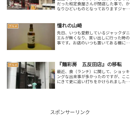
だった和定食屋さんが閉店した事で、か
なりひどいものとなっておりますジャン
クフードとまではいきませんが、言わば
栄養の偏ったランチメニューとなってし
まっていますそんな中、またしても炭水
憧れの山崎
グルメ
化物系たっぷりのこちらの...
先日、いつも愛飲しているジャックダニ
エルが無くなり、買い出しに行った時の
事です。お店のいつも置いてある棚に、
ジャックダニエルの姿が見当たらず、お
店の方に、「ジャックダニエルは何時頃
入りますか？」と聞いたところ、「1週間
後です」がぶ飲みはしな...
『麺彩房 五反田店』の移転
グルメ
最近、食（ランチ）に関して、ショッキ
ングな出来事が多かったのですが、ここ
にきて更に追い打ちをかけられました馬
鹿ッ腹の時に足繁く通っていた『麺彩
房』さんで、それは起きました以前の記
事 ※馬鹿ッ腹＝食べても食べてもお腹が
満たされない感覚スポンサ...
スポンサーリンク