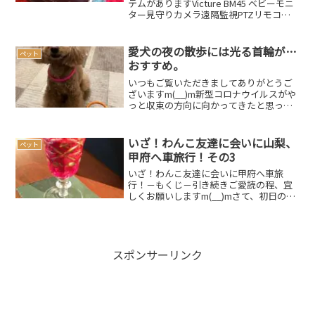
テムがありますVicture BM45 ベビーモニ
ター見守りカメラ遠隔監視PTZリモコン
双方向音声通信暗視機能付きベビーカメ
ラ 出産祝いプレゼント ペット見守り老人
看護日本語取扱説明書取得 二年間品質保
愛犬の夜の散歩には光る首輪が…
ペット
証...
おすすめ。
いつもご覧いただきましてありがとうご
ざいますm(__)m新型コロナウイルスがや
っと収束の方向に向かってきたと思って
いたのですが、南アフリカなどで新たな
変異株「オミクロン株」が確認され、再
び感染の拡大が懸念されています。収束
いざ！わんこ友達に会いに山梨、
ペット
までにはまだもう少...
甲府へ車旅行！その3
いざ！わんこ友達に会いに甲府へ車旅
行！－もくじ－引き続きご愛読の程、宜
しくお願いしますm(__)mさて、初日の宿
です。わんこ友達に会うのがメインなん
ですが、実はこちらもかなり楽しみにし
ていました。楽しみにしていた今回のお
宿は↓↓↓レジーナリ...
スポンサーリンク