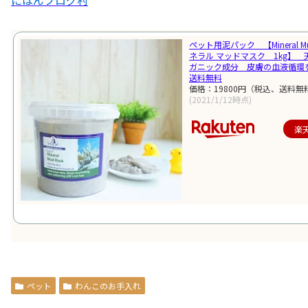
にほんブログ村
ペット用泥パック 【Mineral Mu
ネラル マッドマスク 1kg】 
ガニック成分 皮膚の血液循環
送料無料
価格：19800円（税込、送料無料
(2021/1/12時点)
楽
ペット
わんこのお手入れ