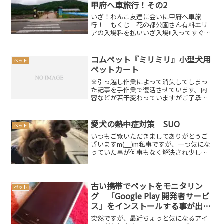
甲府へ車旅行！その2
いざ！わんこ友達に会いに甲府へ車旅
行！－もくじ－花の都公園さん有料エリ
アの入場料を払いいざ入場!!入ってすぐに
4人乗り自転車？が置いてあり、恐らく園
内をこれで周れるのだと思いますがスル
ー⁉画像はこちらほどなく建物がありこ
コムペット『ミリミリ』小型犬用
ペット
こがメイン？全天候型...
ペットカート
※引っ越し作業によって消失してしまっ
た記事を手作業で復活させています。内
容などが若干変わっていますがご了承く
ださい。また、簡単に復活させる方法な
どをご存じの方がおられましたら、ご教
示くださいませm(__)m何だか久しぶりに
愛犬の熱中症対策 SUO
ペット
ブログをアップする...
いつもご覧いただきましてありがとうご
ざいますm(__)m私事ですが、一つ気にな
っていた事が何事もなく解決され少し安
堵しているところです（笑）気になって
いた事に関しては、 メガマウス出現は何
の前兆？ 、災害による緊急時に備える
備蓄を考える非...
古い携帯でペットをモニタリン
ペット
グ 「Google Play 開発者サービ
ス」をインストールする事が出来
ました
突然ですが、最近ちょっと気になるアイ