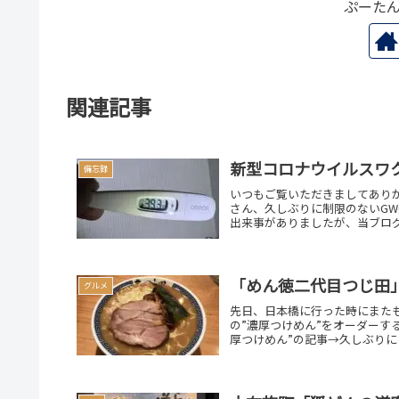
ぷーた
関連記事
新型コロナウイルスワ
備忘録
いつもご覧いただきましてありが
さん、久しぶりに制限のないG
出来事がありましたが、当ブログ
「めん徳二代目つじ田
グルメ
先日、日本橋に行った時にまた
の”濃厚つけめん”をオーダーす
厚つけめん”の記事→久しぶりに日