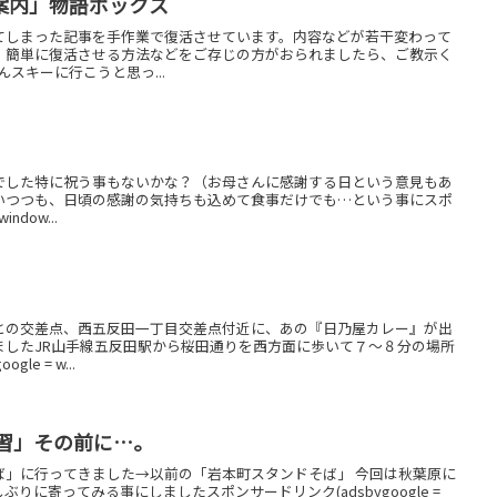
案内」物語ボックス
てしまった記事を手作業で復活させています。内容などが若干変わって
、簡単に復活させる方法などをご存じの方がおられましたら、ご教示く
んスキーに行こうと思っ...
でした特に祝う事もないかな？（お母さんに感謝する日という意見もあ
いつつも、日頃の感謝の気持ちも込めて食事だけでも…という事にスポ
ndow...
との交差点、西五反田一丁目交差点付近に、あの『日乃屋カレー』が出
ましたJR山手線五反田駅から桜田通りを西方面に歩いて７～８分の場所
e = w...
講習」その前に…。
ば」に行ってきました→以前の「岩本町スタンドそば」 今回は秋葉原に
りに寄ってみる事にしましたスポンサードリンク(adsbygoogle =