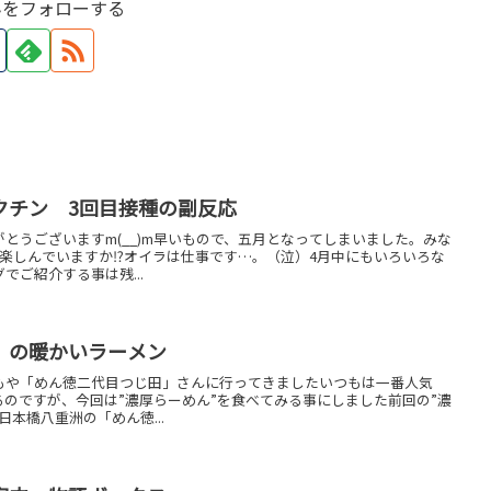
んをフォローする
クチン 3回目接種の副反応
とうございますm(__)m早いもので、五月となってしまいました。みな
W楽しんでいますか⁉オイラは仕事です…。（泣）4月中にもいろいろな
でご紹介する事は残...
」の暖かいラーメン
もや「めん徳二代目つじ田」さんに行ってきましたいつもは一番人気
るのですが、今回は”濃厚らーめん”を食べてみる事にしました前回の”濃
本橋八重洲の「めん徳...