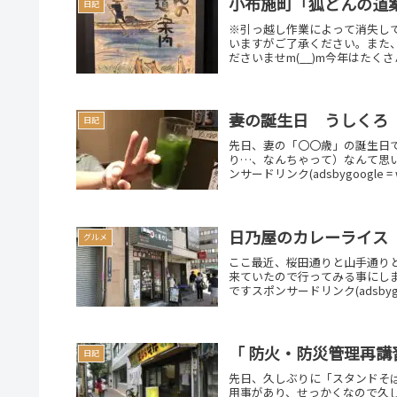
小布施町「狐どんの道
日記
※引っ越し作業によって消失し
いますがご了承ください。また
ださいませm(__)m今年はたくさ
妻の誕生日 うしくろ
日記
先日、妻の「〇〇歳」の誕生日
り…、なんちゃって）なんて思
ンサードリンク(adsbygoogle = wi
日乃屋のカレーライス
グルメ
ここ最近、桜田通りと山手通り
来ていたので行ってみる事にし
ですスポンサードリンク(adsbygoogl
「 防火・防災管理再
日記
先日、久しぶりに「スタンドそ
用事があり、せっかくなので久しぶ