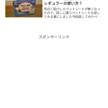
イラのiPh...
レギュラーの使い方？
先日ご紹介したペットシートが無くなっ
たので、試しに違うペットシートも試し
てみる事にしました今回試してみたペッ
トシートは…。 ライオン アロマで消臭
ペットシート フローラルラベンダーの
香り レギュラー (62枚) ペットシー
ツ この「アロマで...
スポンサーリンク