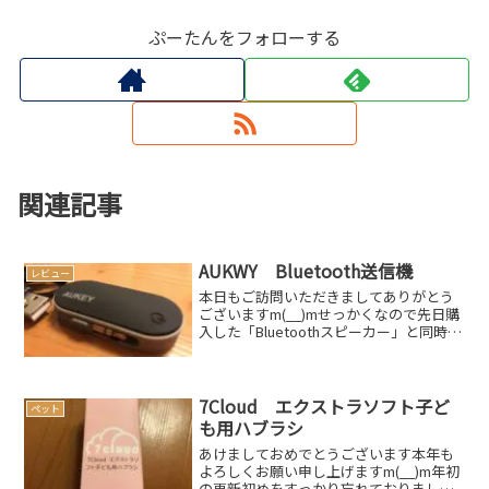
ぷーたんをフォローする
関連記事
AUKWY Bluetooth送信機
レビュー
本日もご訪問いただきましてありがとう
ございますm(__)mせっかくなので先日購
入した「Bluetoothスピーカー」と同時に
購入いたしました「Bluetooth送信機」の
レビューをお届けします（簡単更新的な
雰囲気がプンプンしますが…）前回記...
7Cloud エクストラソフト子ど
ペット
も用ハブラシ
あけましておめでとうございます本年も
よろしくお願い申し上げますm(__)m年初
の更新初めをすっかり忘れておりました