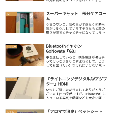
今年はいつもと違うお正月となり、いろ
いろと大変な思いをされた事と思います
が、さらに本日より二度目の緊急事態宣
スーパーキャット 部分ケアコー
レビュー
言発令いよいよ厳し...
ム
うちのワンコ、涙の量が半端なく何時も
涙がウルウルしていますそうなると顔の
周りが涙でビチャビチャになってしま
い、ちょっとかわいそうな感じになりま
すこまめに涙を拭いてあげて、コームで
毛を梳かしてあげるのですが、コームが
Bluetoothイヤホン
レビュー
大きくワンコがちょっと怖が...
GoNovate「G8」
車を運転していると、携帯電話が鳴る事
ってけっこうありますよねそして、どう
しても出（たい）なければいけない電話
もあるものですそんな時の為に、こんな
ものを購入してみましたスポンサードリ
ンク(adsbygoogle = window.adsbyg...
『ライトニングデジタルAVアダプ
レビュー
ター』HDMI
いつもご覧いただきましてありがとうご
ざいます(^-^)突然ですが、iPhoneの中に
入っている写真や動画などを大きい画面
で見たい時ってありませんか？先日、皆
で集まった時に「孤独のグルメ」の話に
なり、どんな番組なの？という事で、オ
「アロマで消臭」ペットシート
レビュー