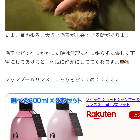
たまに首の後ろに大きい毛玉が出来ている時があります。
毛玉などで引っかかった時は無理に引っ張らずに優しく丁
寧にしてあげると、何気に静かにしててくれますよ
シャンプー＆リンス こちらもおすすめです↓↓↓
ゾイック ショートシャンプー ＆
リンス 300ml×2本セット
楽