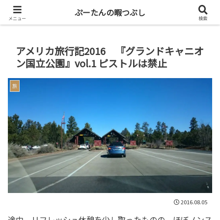
共働き二人暮らしを楽しもう
ぷーたんの暇つぶし
メニュー
検索
アメリカ旅行記2016 『グランドキャニオ
ン国立公園』vol.1 ピストルは禁止
旅
2016.08.05
途中、リフレッシュ休憩を少し取ったものの、ほぼノンス