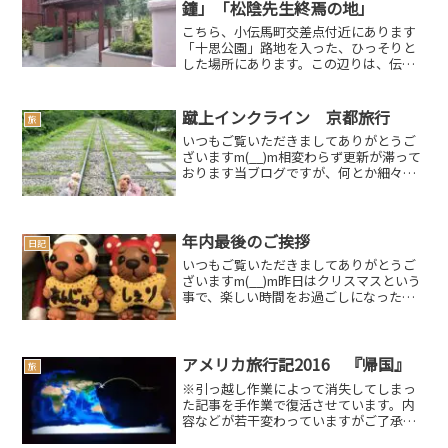
鐘」「松陰先生終焉の地」
こちら、小伝馬町交差点付近にあります
「十思公園」路地を入った、ひっそりと
した場所にあります。この辺りは、伝馬
町牢屋敷があった場所だそうです。江戸
時代、全国最大の牢屋だったとの事で
す。この牢屋敷が、吉田松陰が最後に収
蹴上インクライン 京都旅行
旅
監され処刑された場所です。...
いつもご覧いただきましてありがとうご
ざいますm(__)m相変わらず更新が滞って
おります当ブログですが、何とか細々と
でもやっていこうと思っております。
「おっ！更新してる！」と気づいた時に
は、どうか覗いてみてください。さて、
前回の続きです（笑）...
年内最後のご挨拶
日記
いつもご覧いただきましてありがとうご
ざいますm(__)m昨日はクリスマスという
事で、楽しい時間をお過ごしになった方
も多い事とお慶び申し上げます当のオイ
ラはというと、仕事で「苦しみます」で
した（古いか…）スポンサードリンク
(adsbygoog...
アメリカ旅行記2016 『帰国』
旅
※引っ越し作業によって消失してしまっ
た記事を手作業で復活させています。内
容などが若干変わっていますがご了承く
ださい。また、簡単に復活させる方法な