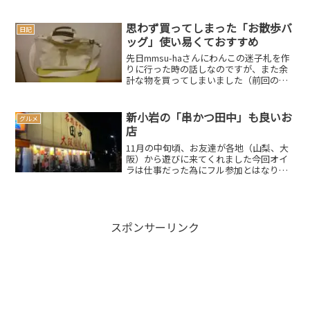
どをご存じの方がおられましたら、ご教
示くださいませm(__)m長々と連載してき
ました『アメリカ旅...
思わず買ってしまった「お散歩バ
日記
ッグ」使い易くておすすめ
先日mmsu-haさんにわんこの迷子札を作
りに行った時の話しなのですが、また余
計な物を買ってしまいました（前回の記
事はこちら）ここmmsu-haさんはオシャ
レなお店でして、手に取る物取る物いち
いち全てオシャレなのでありますお目当
新小岩の「串かつ田中」も良いお
グルメ
ての迷子札の...
店
11月の中旬頃、お友達が各地（山梨、大
阪）から遊びに来てくれました今回オイ
ラは仕事だった為にフル参加とはなりま
せんでしたが、楽しませて頂きましたこ
の日は仕事終わりの夜から合流やって来
たのは、我らが「串かつ田中」今回は行
きつけの亀戸店（その時...
スポンサーリンク