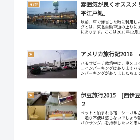
雰囲気が良くオススメ
備忘録
平江戸処」
以前、車で帰省した時に利用した
グとは、東北自動車道の上りにある「
にあります。ここは2013年12月1.
アメリカ旅行記2016
旅
ハモサビーチ散策中は、車をコ
コインパーキングはありますハ
ンパーキングがありましたちょっ
伊豆旅行2015 [西
旅
２
ペットと泊まれる宿 シーガル
一通り不便は感じないでしょう
パかサンダルを持参したいと思い