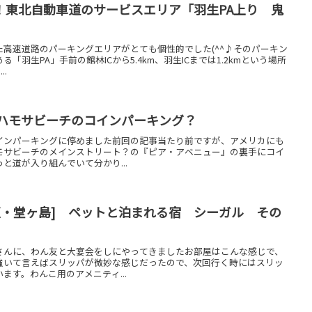
！東北自動車道のサービスエリア「羽生PA上り 鬼
高速道路のパーキングエリアがとても個性的でした(^^♪そのパーキン
羽生PA」手前の館林ICから5.4km、羽生ICまでは1.2kmという場所
..
 ハモサビーチのコインパーキング？
インパーキングに停めました前回の記事当たり前ですが、アメリカにも
モサビーチのメインストリート？の『ピア・アベニュー』の裏手にコイ
と道が入り組んでいて分かり...
伊豆・堂ヶ島] ペットと泊まれる宿 シーガル その
さんに、わん友と大宴会をしにやってきましたお部屋はこんな感じで、
強いて言えばスリッパが微妙な感じだったので、次回行く時にはスリッ
ます。わんこ用のアメニティ...