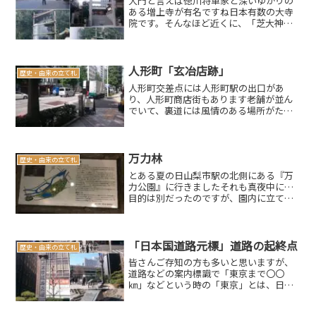
大門と言えば徳川将軍家と深いゆかりの
ある増上寺が有名ですね日本有数の大寺
院です。そんなほど近くに、「芝大神
宮」というお社があります。（芝大神宮
ホームページ、興味のある方はどうぞ）
江戸時代には、伊勢神宮の祭神を祀って
いることから、関東での伊勢...
人形町「玄冶店跡」
歴史・由来の立て札
人形町交差点には人形町駅の出口があ
り、人形町商店街もあります老舗が並ん
でいて、裏道には風情のある場所がたく
さんります。おっ石碑発見こんな石碑
（玄冶店由来）がありました残念ながら
拡大してもハッキリと読む事が困難な写
真を撮ってしまいましたm(_...
万力林
歴史・由来の立て札
とある夏の日山梨市駅の北側にある『万
力公園』に行きましたそれも真夜中に…
目的は別だったのですが、園内に立て札
がありましたのでご報告致しますスポン
サードリンク(adsbygoogle =
window.adsbygoogle || []).p...
「日本国道路元標」道路の起終点
歴史・由来の立て札
皆さんご存知の方も多いと思いますが、
道路などの案内標識で「東京まで〇〇
㎞」などという時の「東京」とは、日本
橋の橋の中央付近にある「日本国道路元
標」までの距離の事を言っていますちな