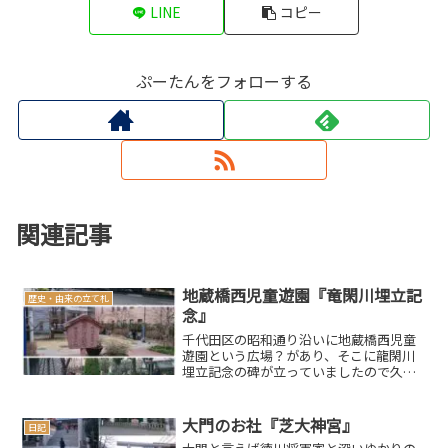
LINE
コピー
ぷーたんをフォローする
関連記事
地蔵橋西児童遊園『竜閑川埋立記
歴史・由来の立て札
念』
千代田区の昭和通り沿いに地蔵橋西児童
遊園という広場？があり、そこに龍閑川
埋立記念の碑が立っていましたので久し
ぶりに立て札をご紹介したいと思います
埋立記念？埋立は記念になるのか、ちょ
っと気になりますが…。地蔵橋西児童遊
大門のお社『芝大神宮』
日記
園竜閑川は、かつて日本橋...