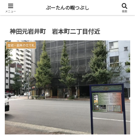
共働き二人暮らしを楽しもう
ぷーたんの暇つぶし
メニュー
検索
神田元岩井町 岩本町二丁目付近
歴史・由来の立て札