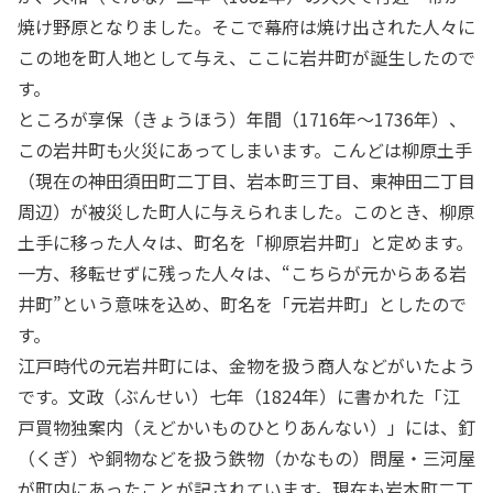
焼け野原となりました。そこで幕府は焼け出された人々に
この地を町人地として与え、ここに岩井町が誕生したので
す。
ところが享保（きょうほう）年間（1716年～1736年）、
この岩井町も火災にあってしまいます。こんどは柳原土手
（現在の神田須田町二丁目、岩本町三丁目、東神田二丁目
周辺）が被災した町人に与えられました。このとき、柳原
土手に移った人々は、町名を「柳原岩井町」と定めます。
一方、移転せずに残った人々は、“こちらが元からある岩
井町”という意味を込め、町名を「元岩井町」としたので
す。
江戸時代の元岩井町には、金物を扱う商人などがいたよう
です。文政（ぶんせい）七年（1824年）に書かれた「江
戸買物独案内（えどかいものひとりあんない）」には、釘
（くぎ）や銅物などを扱う鉄物（かなもの）問屋・三河屋
が町内にあったことが記されています。現在も岩本町二丁