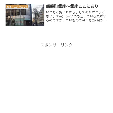
みに他の道府県のそれは県庁前を基準と
していて、東京だけが特別に...
蠣殻町銀座～銀座ここにあり
歴史・由来の立て札
いつもご覧いただきましてありがとうご
ざいますm(__)mいつも言っている気がす
るのですが、早いもので今年も2ヶ月が過
ぎようとしていますよ日一日と暖かくな
ってきてありがたいのですが、毎年楽し
みにしているスキーには行けずじまい…
特に今シーズンは...
スポンサーリンク