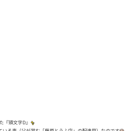
た『頭文字D』
ている車（父が営む「藤原とうふ店」の配達用）なのです