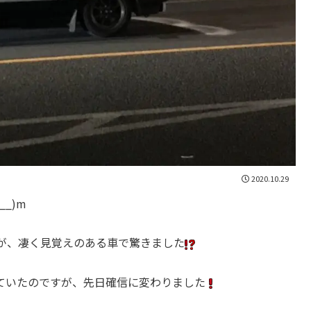
2020.10.29
_)m
が、凄く見覚えのある車で驚きました
ていたのですが、先日確信に変わりました