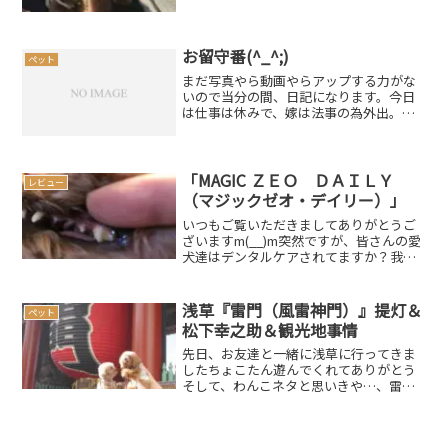
堵しているところです（笑）気になって
いた事に関しては、 メガマウス出現は何
の前兆？ 、災害による緊急時に備える
備蓄を考える非...
お留守番(^_^;)
ペット
まだ写真やら動画やらアップする力がな
いので当分の間、日記になります。今日
は仕事は休みで、嫁は法事の為外出。家
のわんことマッタリお散歩でもしようか
と思っていたら…急に仕事となりまし
た。なのでわんこはお留守番!!!いつも通り
といえばそうだけど久...
「MAGIC ＺＥＯ ＤＡＩＬＹ
レビュー
（マジックゼオ・デイリー）」
いつもご覧いただきましてありがとうご
ざいますm(__)m突然ですが、皆さんの愛
犬達はデンタルケアされてますか？我が
家の愛犬達（あんじゅ＆しぇり）も早い
もので5歳と1歳になり、しぇりもしっか
りと歯磨きが出来るようにと特訓中であ
浅草『雷門（風雷神門）』提灯＆
ペット
りますあんじゅも...
松下幸之助＆観光地事情
先日、お友達と一緒に浅草に行ってきま
したちょこたん遊んでくれてありがとう
そして、わんこネタと思いきや…、雷門
の横に立て札がありましたのでご報告さ
せていただきます雷門の前で記念撮影落
ち着きのあるお友達のちょこたんに比