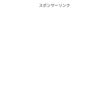
べ、まったく余裕のない我が...
スポンサーリンク