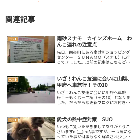
関連記事
南砂スナモ カインズホーム わ
ペット
んこ連れの注意点
先日、南砂町にある南砂町ショッピング
センター ＳＵＮＡＭＯ（スナモ）に行
ってきました。以前の記事はこちらどう
やら以前にも記事にしていたようです
が、重要なのでもう一度記事にしますス
ナモではペット連れでの買い物が可能で
いざ！わんこ友達に会いに山梨、
ペット
すが、もちろんルールがあり...
甲府へ車旅行！その10
いざ！わんこ友達に会いに甲府へ車旅
行！－もくじ－二桁（その10）となりま
した。だらだらな更新ブログにお付き合
いくださいまして、本当にありがとうご
ざいます。もう少しお付き合いください
まし…。友達宅の1部屋をお貸し頂き、ゆ
愛犬の熱中症対策 SUO
ペット
っくりと睡眠をとったお...
いつもご覧いただきましてありがとうご
ざいますm(__)m私事ですが、一つ気にな
っていた事が何事もなく解決され少し安