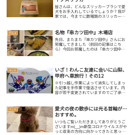
皆さんは、どんなスリッカーブラシで愛
犬をお手入れしているでしょうか？我が
家では、今までに数種類のスリッカーブ
ラシを使ってきました。色々と試してみ
ないと分からない事ってありますが、ス
リッカーブラシもその一つの様です。ど
名物『串カツ田中』木場店
グルメ
うも家のわんこはピンの先...
先日、またまた『串カツ田中』さんにお
邪魔してきました（前回の記事はこち
ら）今回お邪魔したのは『串カツ田中
木場店』さん今回もわん友メンバーで繰
り出しましたよこちらの『串カツ田中』
さんはペット連れには嬉しいペット可の
お店です。が、最近ペット不...
いざ！わんこ友達に会いに山梨、
ペット
甲府へ車旅行！その12
※引っ越し作業によって消失してしまっ
た記事を手作業で復活させています。内
容が若干変更されていますのでご了承く
ださい。また、簡単に復活させる方法な
どをご存じの方がおられましたら、ご教
示くださいませm(__)mいざ！わんこ友達
愛犬の夜の散歩には光る首輪が…
ペット
に会いに甲府へ車旅...
おすすめ。
いつもご覧いただきましてありがとうご
ざいますm(__)m新型コロナウイルスがや
っと収束の方向に向かってきたと思って