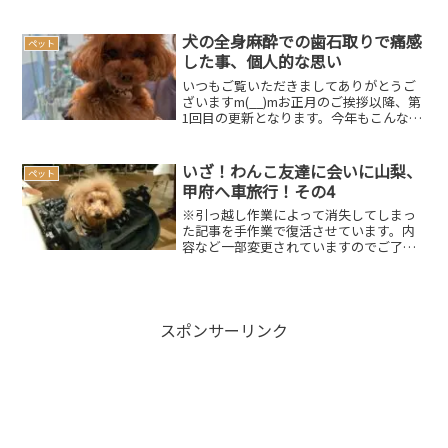
いたのですが、南アフリカなどで新たな
変異株「オミクロン株」が確認され、再
び感染の拡大が懸念されています。収束
犬の全身麻酔での歯石取りで痛感
ペット
までにはまだもう少...
した事、個人的な思い
いつもご覧いただきましてありがとうご
ざいますm(__)mお正月のご挨拶以降、第
1回目の更新となります。今年もこんなペ
ースとなっていますが、頑張って更新し
ていきたいと思います。さて、先日あん
しぇりの歯の状態を診てもらう為に、犬
いざ！わんこ友達に会いに山梨、
ペット
の歯医者さんに行...
甲府へ車旅行！その4
※引っ越し作業によって消失してしまっ
た記事を手作業で復活させています。内
容など一部変更されていますのでご了承
ください。また、簡単に復活させる方法
などをご存じの方がおられましたら、ご
教示くださいませm(__)mいざ！わんこ友
達に会いに甲府へ車...
スポンサーリンク