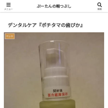
共働き二人暮らしを楽しもう
ぷーたんの暇つぶし
メニュー
検索
デンタルケア『ポチタマの歯ぴか』
ペット