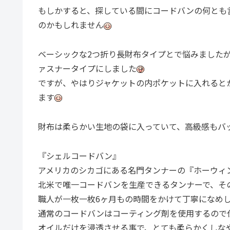
もしかすると、探している間にコードバンの何とも
のかもしれません
ベーシックな2つ折り長財布タイプとで悩みました
ァスナータイプにしました
ですが、やはりジャケットの内ポケットに入れると
ます
財布は柔らかい生地の袋に入っていて、高級感もバ
『シェルコードバン』
アメリカのシカゴにある名門タンナーの『ホーウィン
北米で唯一コードバンを生産できるタンナーで、そ
職人が一枚一枚6ヶ月もの時間をかけて丁寧になめ
通常のコードバンはコーティング剤を使用するので
オイルだけを浸透させる事で、とても柔らかくしな