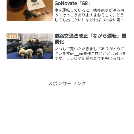
果はやは...
GoNovate「G8」
車を運転していると、携帯電話が鳴る事
ってけっこうありますよねそして、どう
しても出（たい）なければいけない電話
もあるものですそんな時の為に、こんな
ものを購入してみましたスポンサードリ
ンク(adsbygoogle = window.adsbyg...
道路交通法改正「ながら運転」厳
備忘録
罰化
いつもご覧いただきましてありがとうご
ざいますm(__)m皆様ご存じかとは思いま
すが、テレビや新聞などでも報じられて
いましたように、2019年12月1日に道路
交通法が改正され、いわゆる『ながら運
転』の罰則が強化されました違反点数、
反則金など引...
スポンサーリンク