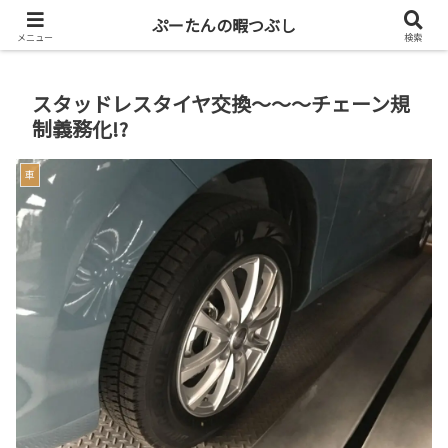
共働き二人暮らしを楽しもう
ぷーたんの暇つぶし
メニュー
検索
スタッドレスタイヤ交換～～～チェーン規
制義務化!?
車