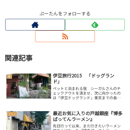
ぷーたんをフォローする
関連記事
伊豆旅行2015 「ドッグラン
旅
ド」
ペットと泊まれる宿 シーガルさんのチ
ェックアウトを済ませ、次に向かったの
は「伊豆ドッグランド」東京までの長い
道のりの為にも、しっかりと遊んでもら
いましょうこちらに行く時は、ナビ通り
に行くと獣道みたいなところ（細い道）
最近お気に入りの戸越銀座『博多
グルメ
に案内されてしまいます案...
ばってんラーメン』
先日行って以来、また行きたいラーメン