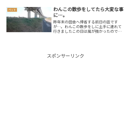
いですが…。清潔感のある外観ですね。
根津小学校入口よりすぐ、不忍通り沿い
わんこの散歩をしてたら大変な事
ペット
です。店内は落ち着いた感...
に…。
昨年末の田舎へ帰省する前日の話です
が…。わんこの散歩をしに土手に連れて
行きましたこの日は風が強かったのです
が、割と暖かい日だったので時間をかけ
てたっぷり散歩し遊ぶ事にしましたわん
こもとても楽しそうだったのですが、若
干様子がおかしいので、よ～...
スポンサーリンク