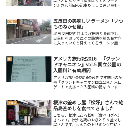
屋さんになった『博多ばってんラーメ
ン』さん前回の記事ちょっと遠い事もあ
って、なかなか行けずにいたのですがチ
ャンスがあり再来店してきました最寄り
の駅は戸越銀座となると思いますが、そ
五反田の美味しいラーメン「いつ
グルメ
れでも駅から500ｍ～60...
ものねかせ屋」
JR五反田駅西口より桜田通りを南下し、
目黒川を渡って直ぐの路地を斜め右方向
に入っていくと見えてくるラーメン屋さ
んがあります。以前から気になっていた
お店なかなか来れずにいたのですが、今
回来る事が出来ましたいつものかさね屋
アメリカ旅行記2016 『グラン
旅
（食べログへ）こちらの...
ドキャニオン』vol.5 国立公園の
入園料と有効期間
アメリカ旅行記2016の続きです前回の記
事『グランドキャニオン国立公園』入口
ゲートで支払った入園料の話なのです
が…入園料は車1台で$30ちなみに現在の
入園料は…、自家用車$30、オートバイ
$25、個人(徒歩、自転車など）$15で7日
根津の釜めし屋「松好」さんで絶
グルメ
間有効、...
品鳥釜めしを食べてきました
こちら、根津にある松好（食べログへ）
さんです。炭火地鶏のやきとり＆釜めし
屋さんです。わんこのトリミング中によ
く来るので、やきとりで一杯とはいかな