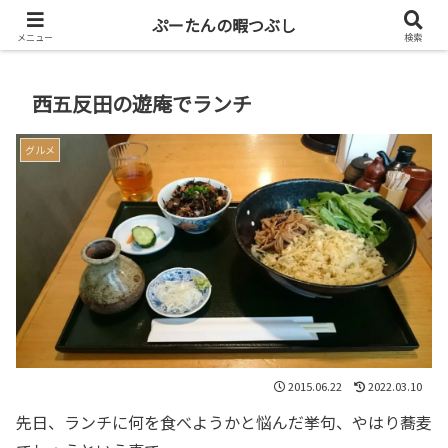
共働き二人暮らしを楽しもう
ぷーたんの暇つぶし
メニュー
検索
西五反田の遊庵でランチ
グルメ
2015.06.22
2022.03.10
先日、ランチに何を食べようかと悩んだ挙句、やはり蕎麦