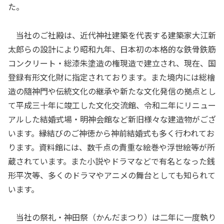
た。
当社のご社殿は、近代神社建築を代表する建築家大江新
太郎らの設計により昭和九年、日本初の本格的な鉄骨鉄筋
コンクリート・総漆朱塗造の権現造で建立され、現在、国
登録有形文化財に指定されております。また境内には総檜
造の隨神門や伝統文化の継承や新たな文化発信の拠点とし
て平成三十年に竣工した文化交流館、令和二年にリニュー
アルした結婚式場・明神会館など新旧様々な建造物がござ
います。縁結びのご神徳から神前結婚式も多く行われてお
ります。資料館には、数千点の貴重な絵巻や浮世絵等が所
蔵されています。また小説やドラマなどで有名となった銭
形平次等、多くのドラマやアニメの舞台としても知られて
います。
当社の祭礼・神田祭（かんだまつり）は二年に一度執り