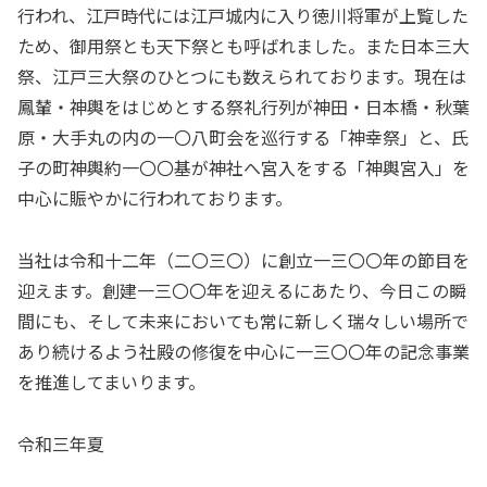
行われ、江戸時代には江戸城内に入り徳川将軍が上覧した
ため、御用祭とも天下祭とも呼ばれました。また日本三大
祭、江戸三大祭のひとつにも数えられております。現在は
鳳輦・神輿をはじめとする祭礼行列が神田・日本橋・秋葉
原・大手丸の内の一〇八町会を巡行する「神幸祭」と、氏
子の町神輿約一〇〇基が神社へ宮入をする「神輿宮入」を
中心に賑やかに行われております。
当社は令和十二年（二〇三〇）に創立一三〇〇年の節目を
迎えます。創建一三〇〇年を迎えるにあたり、今日この瞬
間にも、そして未来においても常に新しく瑞々しい場所で
あり続けるよう社殿の修復を中心に一三〇〇年の記念事業
を推進してまいります。
令和三年夏