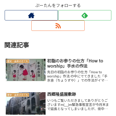
ぷーたんをフォローする
関連記事
初詣のお参りの仕方「How to
歴史・由来の立て札
worship」手水の作法
先日の初詣のお参りの仕方「How to
worship」作法 の中にでてきました「手
水舎（ちょうずや）」での作法がイマイ
チ分からないという声が何となく聞こえ
てきそうでしたので、こちらも基本だけ
押さえておきましょう。スポンサードリ
西郷隆盛屋敷跡
歴史・由来の立て札
ンク(ads...
いつもご覧いただきましてありがとうご
ざいますm(__)m緊急事態宣言が今月末ま
で延長となってしまいましたが、街中の
人出を見てみるとあまり変わりなく多い