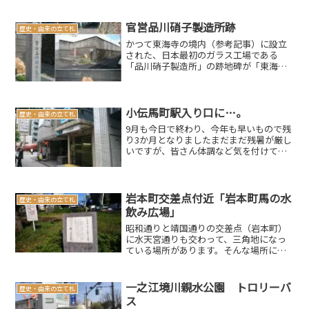
です本当にこんな状況で大丈夫なのだろ
うかと心配になってしまいますなかなか
ワクチン接種が進ん...
官営品川硝子製造所跡
歴史・由来の立て札
かつて東海寺の境内（参考記事）に設立
された、日本最初のガラス工場である
「品川硝子製造所」の跡地碑が「東海寺
大山墓地」の入口にあります。場所は京
急本線の新馬場駅から山手通りを西（大
崎）方面に歩いて、JR高架下辺りです。
工場があったであろう場所...
小伝馬町駅入り口に…。
歴史・由来の立て札
9月も今日で終わり、今年も早いもので残
り3か月となりましたまだまだ残暑が厳し
いですが、皆さん体調など気を付けてく
ださいませそしてオイラは、またまた立
て札を発見しましたよけっこう狭い地域
に多数の案内板や説明板が建っているも
のだと感心してしまい...
岩本町交差点付近「岩本町馬の水
歴史・由来の立て札
飲み広場」
昭和通りと靖国通りの交差点（岩本町）
に水天宮通りも交わって、三角地になっ
ている場所があります。そんな場所に石
碑がありました。石碑には、「この場所
は、江戸時代より房総や東北方面からの
物資輸送（米、野菜、魚介類、材木等）
一之江境川親水公園 トロリーバ
歴史・由来の立て札
のために荷車を引く牛馬の...
ス