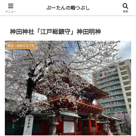
共働き二人暮らしを楽しもう
ぷーたんの暇つぶし
メニュー
検索
神田神社「江戸総鎮守」神田明神
歴史・由来の立て札