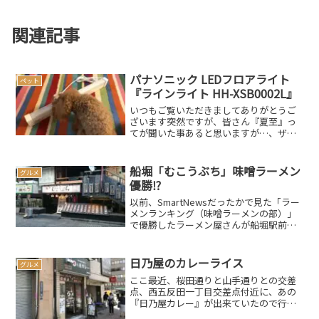
関連記事
パナソニック LEDフロアライト
ペット
『ラインライト HH-XSB0002L』
いつもご覧いただきましてありがとうご
ざいます突然ですが、皆さん『夏至』っ
てが聞いた事あると思いますが…、ザッ
クリ言うと一年の中で一番昼（陽）の長
い日ですよね令和元年の今年（2019年）
の夏至は、6月22日（土）だったそうです
船堀「むこうぶち」味噌ラーメン
グルメ
夏至は一年の中で...
優勝⁉
以前、SmartNewsだったかで見た「ラー
メンランキング（味噌ラーメンの部）」
で優勝したラーメン屋さんが船堀駅前に
あるというので行ってきました。こちら
は麺やむこうぶち 船堀駅前店さん優勝と
聞いて行列に並ぶのも辞さない覚悟で行
日乃屋のカレーライス
グルメ
ったのですが、...
ここ最近、桜田通りと山手通りとの交差
点、西五反田一丁目交差点付近に、あの
『日乃屋カレー』が出来ていたので行っ
てみる事にしましたJR山手線五反田駅か