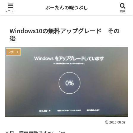
共働き二人暮らしを楽しもう
ぷーたんの暇つぶし
メニュー
検索
Windows10の無料アップグレード その
後
レポート
2015.08.02
本日、簡単更新ですm(__)m