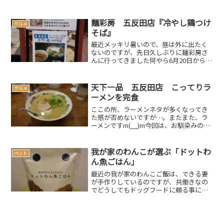
ら桜田通りを西方面に歩いて７～８分の
場所ですスポンサードリンク
(adsbygoogle = w...
麺彩房 五反田店『冷やし鶏つけ
グルメ
そば』
最近メッキリ暑いので、昼は外に出たく
ないのですが、先日久しぶりに麺彩房さ
んに行ってきました何やら6月20日から夏
季限定で『冷やし鶏つけそば』なるもの
を提供している様ですよ前回の記事この
日は遅めのランチで13：30頃に入店した
天下一品 五反田店 こってりラ
グルメ
ので、20食限定...
ーメンを完食
ここの所、ラーメンネタが多くなってき
た感が否めないですが…。またまた、ラ
ーメンですm(__)m今回は、お馴染みの、
天下一品さんに行ってきました。これま
た飲みの後で行ったもので、ラーメン単
品となってしまいました。並ぶ事無く、
我が家のわんこが選ぶ「ドットわ
ペット
入店注文から程無く...
ん魚ごはん」
最近の我が家のわんこご飯は、できる妻
が手作りしているのですが、共働きなの
でどうしてもドッグフードに頼る事にな
ってしまいます。そんなわんこご飯です
が、最近のお気に入りは「ドットわん魚
ごはん」です。勝手にそう決めたわけで
はなく、わんこ自ら選んだ...