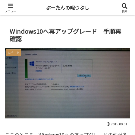
共働き二人暮らしを楽しもう
ぷーたんの暇つぶし
メニュー
検索
Windows10へ再アップグレード 手順再
確認
レポート
2015.09.01
ここのところ、Windows10へのアップグレードの件が多