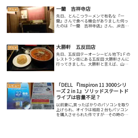
ば」的なお店です。今回は「いか天そば
（350円）」なかなかのコスパです。蕎麦
一蘭 吉祥寺店
グルメ
は生めんで、タイミング...
先日、とんこつラーメンで有名な『一
蘭』さんで食べる機会がありました伺っ
たのは『一蘭 吉祥寺店』さん、JR吉祥
寺駅北口から伸びるサンロード商店街に
ありますスポンサーリンク
rakuten_design="slide";rakuten_affil...
大勝軒 五反田店
グルメ
先日、五反田テーオーシービル地下1Ｆの
レストラン街にある五反田 大勝軒さんに
行ってきました。大勝軒と言えば、山岸
一雄さんが超有名ですね。こちらのお店
の壁にも、色紙、サイン、写真などが飾
ってありました。今回は、ランチメニュ
ーの坦々麺＆半チャー...
「DELL 『Inspiron 11 3000シリ
レビュー
ーズ 2 in 1』ソリッドステートド
ライブは容量不足？
以前妻に,買ったばかりのパソコンを取り
上げられ、オイラは結局２台もパソコン
を購入させられた件ですが…その時の記
事はこちら改めて購入したＰＣは DELL
『Inspiron 11 3000シリーズ 2 in 1』ソリ
ッドステートドライブなかな...