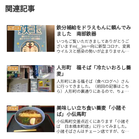
関連記事
鉄分補給をドラえもんに頼んでみ
レポート
ました 南部鉄器
いつもご覧いただきましてありがとうご
ざいますm(__)m一向に新型コロナ、変異
ウイルスと感染の勢いが止まりませんね
みなさんも引き続きお気を付けください
さて、昨年の健康診断で貧血と診断され
た妻…大きな自覚症状はないとはいうも
人形町 福そば「冷たいおろし蕎
グルメ
のの、ちょっと心配...
麦」
人形町にある福そば（食べログへ）さん
に行ってきました。（前回の記事はこち
ら）人形町の裏通りにあるので、ちょっ
と分かりにくいかもしれません。お店の
雰囲気（前回記事も参照願います）前回
は温かい蕎麦だったので、今回は冷たい
美味しい立ち食い蕎麦「小諸そ
グルメ
蕎麦「冷たいおろしそば」...
ば」小伝馬町
小伝馬町交差点近くにあります「小諸そ
ば 日本橋本町店」に行ってみました。
小諸そばさんはチェーン店ですが、なか
なかレベルも高く、迷ったら「小諸そ