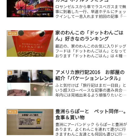
ロサンゼルスから車でラスベガスまで無
事に到着した一行、早速ホテルにチェッ
クインして一息入れます前回の記事『フ
ラミンゴ・ラスベガス』開業1946年でラ
スベガス大通り（ストリップ）にも面し
た、映画などにも登場する老舗カジノホ
家のわんこの「ドットわんごは
ペット
テルですこちらのホテ...
ん」好きなのランキング
最近の、家のわんこのお気に入りドッグ
フードは「ドットわんごはん」となって
おります「ドットわんごはん」は４種類
あるのですが、内３種類（魚、豚、鳥）
で検証した結果、うちの子は魚ごはんが
一番好きという事が分かりました。（そ
アメリカ旅行記2016 お部屋の
旅
の記事はこちら）先日、残...
紹介「バケーションレンタル」
ふと気付けば「旅行記はまだ一日目」と
いう超スローペースな記事の進み具合…
年内には完結出来るよう頑張りたいと思
いますアメリカ旅行記2016のメイン宿泊
地はバケーションレンタルのお家です前
回の記事玄関を入るとすぐにリビングダ
豊洲ららぽーと ペット同伴…。
ペット
イニングが広がります...
食事＆買い物
豊洲にアーバンドック ららぽーと豊洲が
あります。よくわんこを連れて遊びに行
きますわんこ友達とも何回も遊びに行っ