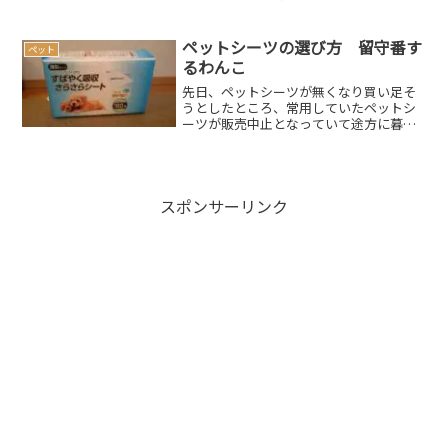
ています（みなさん遊んでくれてありが
とうm(__)m）こちらはペット同伴で遊べ
る場所が多くあります。（ペットウェル
ペットシーツの選び方 留守番す
ペット
カムエリアのご案...
るわんこ
先日、ペットシーツが無くなり買い足そ
うとしたところ、常用していたペットシ
ーツが販売中止となっていて途方に暮れ
ていましたそのペットシーツなかなかの
優れもので、安いのに一度も漏れた事が
なかったのですまあ、ブリーダーさんに
勧められて買ったのですが...
スポンサーリンク