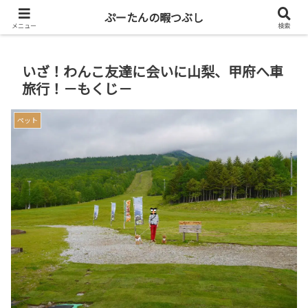
共働き二人暮らしを楽しもう
ぷーたんの暇つぶし
メニュー
検索
いざ！わんこ友達に会いに山梨、甲府へ車
旅行！－もくじ－
ペット