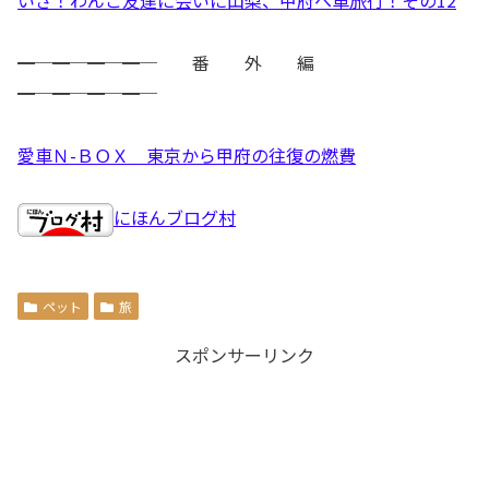
いざ！わんこ友達に会いに山梨、甲府へ車旅行！その12
━─━─━─━─ 番 外 編
━─━─━─━─
愛車Ｎ-ＢＯＸ 東京から甲府の往復の燃費
にほんブログ村
ペット
旅
スポンサーリンク