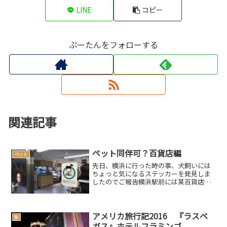
LINE
コピー
ぷーたんをフォローする
関連記事
ペット同伴可？百貨店編
ペット
先日、横浜に行った時の事、犬飼いには
ちょっと気になるステッカーを発見しま
したのでご報告横浜駅前には某百貨店が
あるのですが、その入り口にそのステッ
カーは貼ってありましたスポンサードリ
ンク(adsbygoogle = window.adsbyg...
アメリカ旅行記2016 『ラスベ
旅
ガス』ホテルフラミンゴ